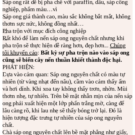
Sáp ong rất dễ bị pha chế với paraffin, dầu, sáp công
nghiệp, phẩm màu…vì
Sáp ong giá thành cao, màu sắc không bắt mắt, không
thơm sực nức, không đồng nhất…
Pha trộn với mục đích công nghiệp
Rất khó để làm nến sáp ong nguyên chất nhưng khi
pha trộn sẽ thực hiện dễ ràng hơn, đẹp hơn...
Chúng
tôi khuyến cáo
:
Bất kỳ sự pha trộn nào vào sáp ong
cũng sẽ biến cây nến thuần khiết thành độc hại.
PHÁT HIỆN:
Dựa vào cảm quan: Sáp ong nguyên chất có màu tự
nhiên (từ vàng nhạt đến nâu), cầm vào cảm thấy ấm
và hơi dính. Khi xoa tay không thấy trơn, nhờn. Mùi
thơm nhẹ, tự nhiên. Trên bề mặt nhẵn mịn của nến sáp
ong phải xuất hiện một lớp phấn trắng mờ, càng để
lâu càng rõ, khi lau nhẹ sẽ thấy bóng trở lại. Đó là
hiện tượng đặc trưng tự nhiên của sáp ong nguyên
chất.
Chà sáp ong nguyên chất lên bề mặt phẳng như giấy,