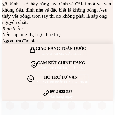
gỗ, kính…sẽ thấy nặng tay, dính và để lại một vệt sần
không đều, dính nhẹ và đặc biệt là không bóng. Nếu
thấy vệt bóng, trơn tay thì đó không phải là sáp ong
nguyên chất.
X
em thêm
Nến sáp ong thật sự khác biệt
Ngọn lửa đặc biệt
GIAO HÀNG TOÀN QUỐC
Cho tất cả các đơn hàng
CAM KẾT CHÍNH HÃNG
Đảm bảo chất lượng 100%
HỖ TRỢ TƯ VẤN
Thứ 2 - Chủ nhật: 08h30 - 18h30
0912 028 537
Đặt hàng ngay