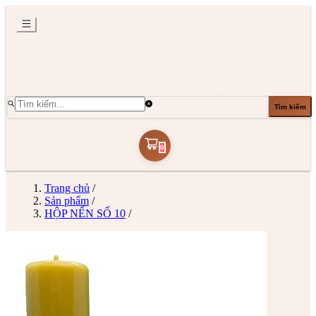
Tìm kiếm
0
Trang chủ
/
Sản phẩm
/
HỘP NẾN SỐ 10
/