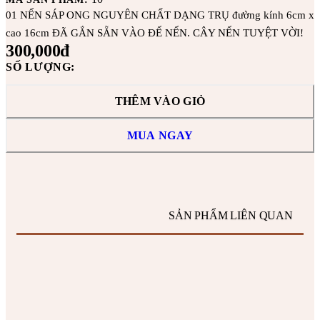
01 NẾN SÁP ONG NGUYÊN CHẤT DẠNG TRỤ đường kính 6cm x
cao 16cm ĐÃ GẮN SẴN VÀO ĐẾ NẾN. CÂY NẾN TUYỆT VỜI!
300,000
đ
SỐ LƯỢNG:
THÊM VÀO GIỎ
MUA NGAY
SẢN PHẨM LIÊN QUAN