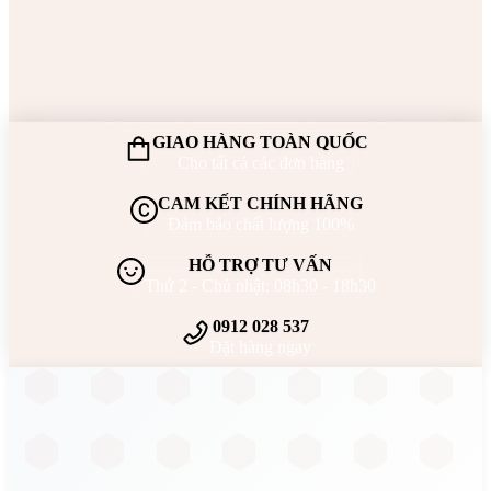
GIAO HÀNG TOÀN QUỐC
Cho tất cả các đơn hàng
CAM KẾT CHÍNH HÃNG
Đảm bảo chất lượng 100%
HỖ TRỢ TƯ VẤN
Thứ 2 - Chủ nhật: 08h30 - 18h30
0912 028 537
Đặt hàng ngay