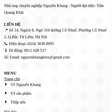
Nhà ong chuyên nghiệp Nguyên Khang - Người đại diện: Trần
Quang Khải
LIÊN HỆ
📍 Số 14, Ngách 8, Ngõ 310 đường Cổ Nhuế, Phường Cổ Nhuế
2, Q.Bắc Từ Liêm, Hà Nội
📞 Điện thoại: (024) 3838 8995
📱 Di động: 0912 028 537
✉️ Email: nguyenkhangbees@gmail.com
MENU
Trang chủ
Về Nguyên Khang
Về sản phẩm
Thắp nến
Hỏi đáp