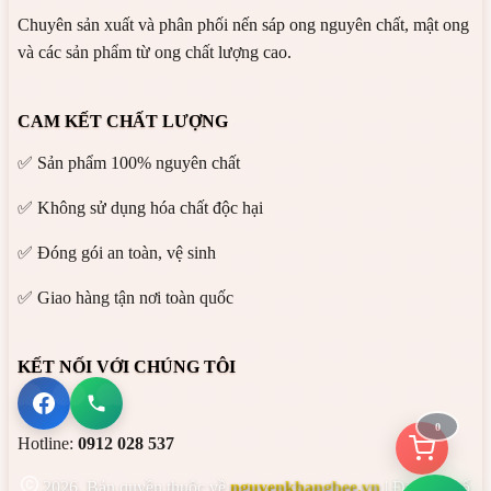
Chuyên sản xuất và phân phối nến sáp ong nguyên chất, mật ong
và các sản phẩm từ ong chất lượng cao.
CAM KẾT CHẤT LƯỢNG
✅ Sản phẩm 100% nguyên chất
✅ Không sử dụng hóa chất độc hại
✅ Đóng gói an toàn, vệ sinh
✅ Giao hàng tận nơi toàn quốc
KẾT NỐI VỚI CHÚNG TÔI
0
Hotline:
0912 028 537
2026
. Bản quyền thuộc về
nguyenkhangbee.vn
| Địa chỉ: Số